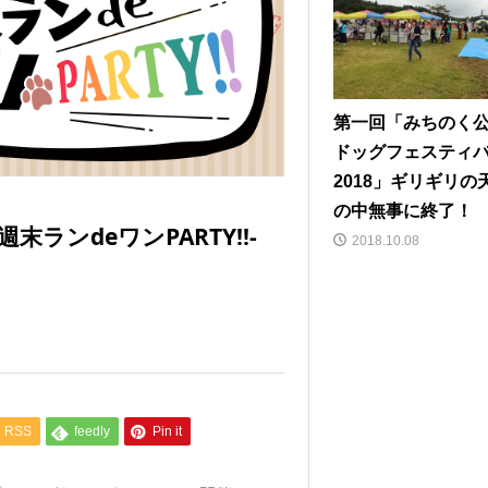
第一回「みちのく
ドッグフェスティ
2018」ギリギリの
の中無事に終了！
ンdeワンPARTY!!-
2018.10.08
RSS
feedly
Pin it