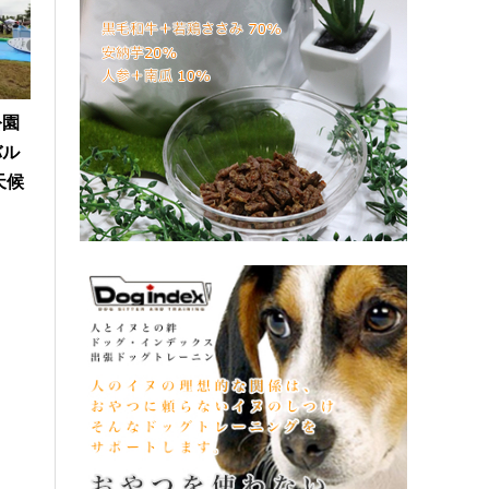
公園
バル
天候