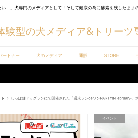
たい！」犬専門のメディアとして！そして健康の為に酵素を残したまま
体験型の犬メディア&トリーツ
パートナー
犬のメディア
通販
STORE
ット
しっぽ舗ドッグランにて開催された「週末ランdeワンPARTY!!-February-
イベント