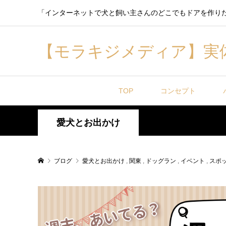
「インターネットで犬と飼い主さんのどこでもドアを作り
【モラキジメディア】実
TOP
コンセプト
愛犬とお出かけ
ブログ
愛犬とお出かけ
,
関東
,
ドッグラン
,
イベント
,
スポ