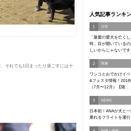
人気記事ランキ
1
日常
「最愛の愛犬を亡くし
時」目が開いているの
しいからじゃないですよ
2
関東
、それでも1日まったり過ごすには十
ワンコとおでかけイベ
&フェスタ情報！201
（7月〜12月）【随...
3
NEWS
日本初！ANAが犬と
乗れるフライトを運行
4
知識・情報