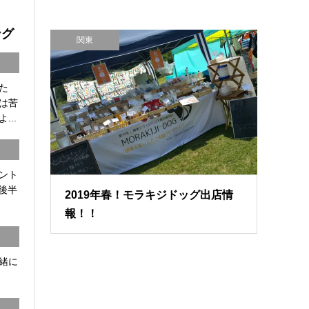
ング
関東
た
は苦
...
ント
8後半
2019年春！モラキジドッグ出店情
報！！
一緒に