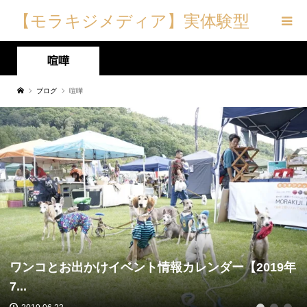
【モラキジメディア】実体験型
の犬メディア&トリーツ専門店
喧嘩
ブログ
喧嘩
ワンコとお出かけイベント情報カレンダー【2019年
7...