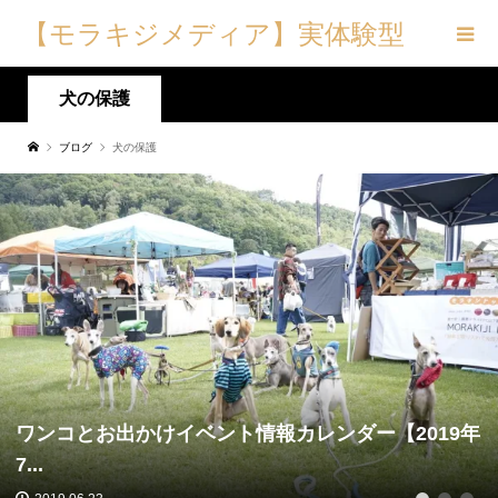
【モラキジメディア】実体験型
の犬メディア&トリーツ専門店
犬の保護
ブログ
犬の保護
ワンコとお出かけイベント情報カレンダー【2019年
7...