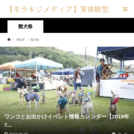
【モラキジメディア】実体験型
の犬メディア&トリーツ専門店
髭犬祭
ブログ
髭犬祭
ワンコとお出かけイベント情報カレンダー【2019年
7...