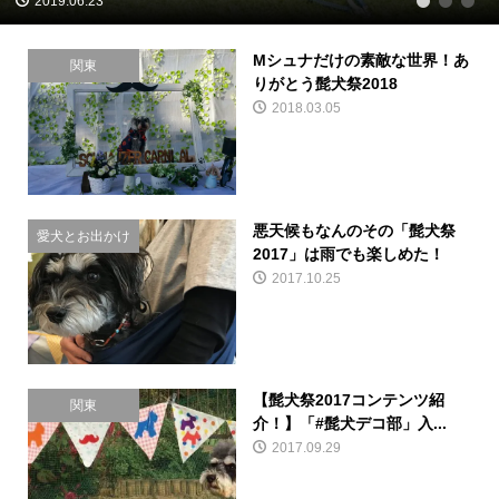
2019.06.23
1
2
3
Mシュナだけの素敵な世界！あ
関東
りがとう髭犬祭2018
2018.03.05
悪天候もなんのその「髭犬祭
愛犬とお出かけ
2017」は雨でも楽しめた！
2017.10.25
【髭犬祭2017コンテンツ紹
関東
介！】「#髭犬デコ部」入...
2017.09.29