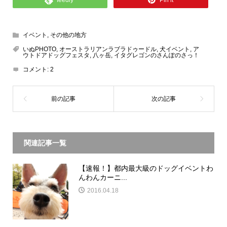
feedly
Pin it
イベント
,
その他の地方
いぬPHOTO
,
オーストラリアンラブラドゥードル
,
犬イベント
,
ア
ウトドアドッグフェスタ
,
八ヶ岳
,
イタグレゴンのさんぽのさっ！
コメント:
2
関連記事一覧
【速報！】都内最大級のドッグイベントわ
んわんカーニ...
2016.04.18