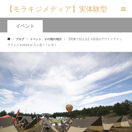
【モラキジメディア】実体験型
の犬メディア&トリーツ専門店
イベント
ブログ
イベント
,
その他の地方
【写真で伝える】2日目のアウトドアドッ
グフェスタ2016 in 八ヶ岳！！レポ！