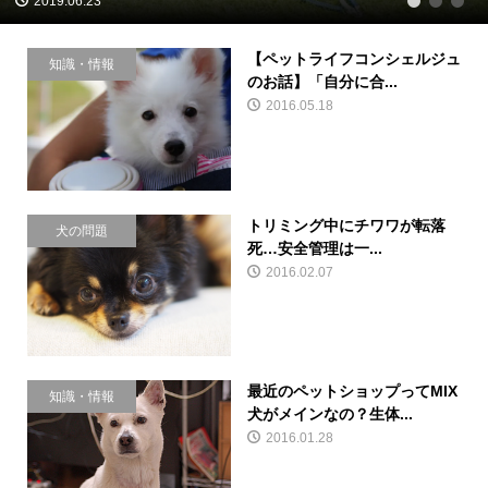
2019.06.23
1
2
3
【ペットライフコンシェルジュ
知識・情報
のお話】「自分に合...
2016.05.18
トリミング中にチワワが転落
犬の問題
死…安全管理は一...
2016.02.07
最近のペットショップってMIX
知識・情報
犬がメインなの？生体...
2016.01.28