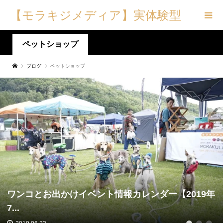
【モラキジメディア】実体験型
の犬メディア&トリーツ専門店
ペットショップ
ブログ
ペットショップ
ワンコとお出かけイベント情報カレンダー【2019年
7...