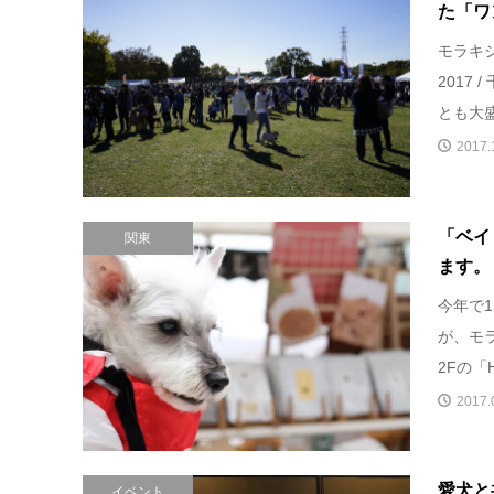
た「ワン
モラキ
2017
とも大盛
2017.
「ベイ
関東
ます。
今年で11
が、モ
2Fの「Ho
2017.
愛犬と
イベント