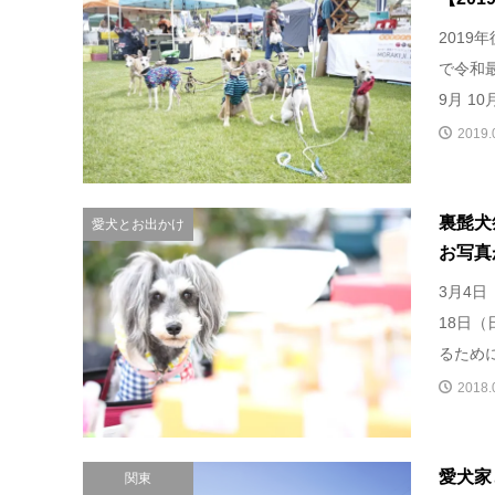
2019
で令和最
9月 10月
2019.
裏髭犬
愛犬とお出かけ
お写真
3月4
18日（
るために
2018.
愛犬家
関東