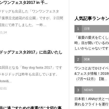
ワンフェスタ2017 in 千...
ジドッグも出店した「ワンワンフェスタ
人気記事ランキ
 / 千葉県立北総花の丘公園」ですが、２日間
況にて終了しました。 一昨...
1
日常
11.14
「最愛の愛犬を亡くし
時」目が開いているの
しいからじゃないですよ
ドッグフェスタ2017」に出店いたし
2
関東
回目となる「Bay dog fasta 2017」です
ワンコとおでかけイベ
&フェスタ情報！201
ラキジドッグは昨年も出店しています。
（7月〜12月）【随...
tel&...
02.01
3
NEWS
日本初！ANAが犬と
乗れるフライトを運行
共に過ごすための車選びに大切な事