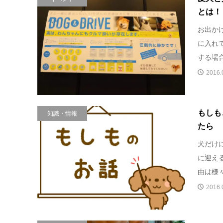
とは！
お出か
に入れ
する場
2016.
もしも
知識・情報
たら
犬だけ
に迎え
由は様々
2016.