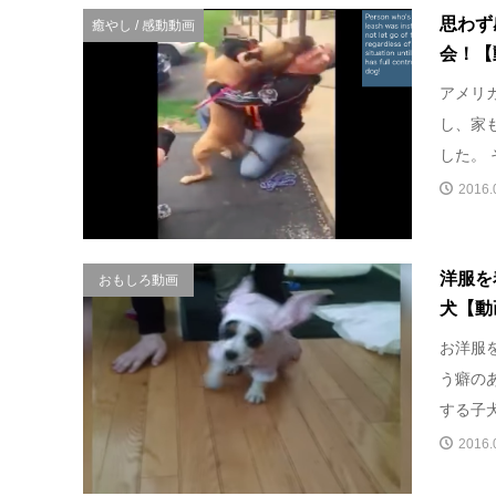
思わず
癒やし / 感動動画
会！【
アメリ
し、家
した。 
2016.
洋服を
おもしろ動画
犬【動
お洋服
う癖の
する子犬
2016.