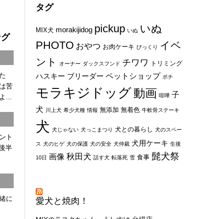
タグ
pickup
いぬ
morakijidog
MIX犬
いぬ
ング
PHOTO
イベ
おやつ
お肉ケーキ
びっくり
ント
チワワ
トリミング
オーナー
ダックスフンド
た
ペットショップ
ハスキー
ブリーダー
ポチ
は苦
モラキジドッグ
動画
子
喧嘩
...
犬
無添加
無着色
川上犬
希少犬種
情報
牛軟骨ステーキ
犬
犬との暮らし
犬じゃない
犬っこまつり
犬のスペー
ント
犬用ケーキ
ス
犬のヒゲ
犬の保護
犬の安全
犬仲裁
生後
8後半
髭犬祭
秋田犬
画像
食事
10日
話す犬
転落死
雪
一緒に
愛犬と焼肉！