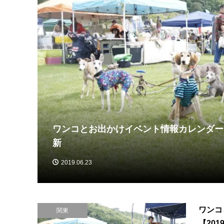
ワンコとお出かけイベント情報カレンダー【
)】
新
2019.06.23
ワンコ
関東
【20