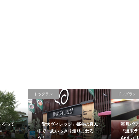
ドッグラン
ドッグラン
あるって
「愛犬ヴィレッジ」都会の真ん
毎月パワ
ン
中で、思いっきり走りまわろ
『週末ラン
う！
April-』レ