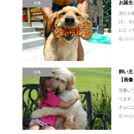
お誕生
画像
当たり
け。 
にとって
2016.
飼い主
画像
【画像
可愛い
ります
さんに
2016.