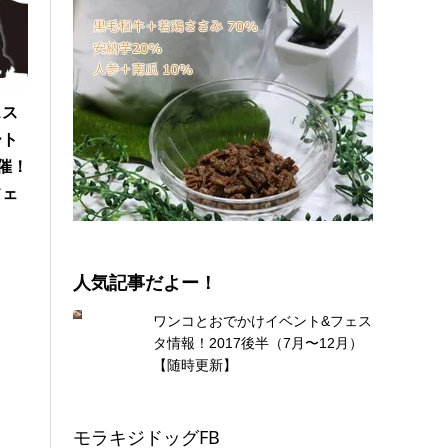
ェス
ート
)開催！
フェ
になった「サイトハウンドフェス10G 2019」@横
人気記事だよー！
ワンコとおでかけイベント&フェス
タ情報！2017後半（7月〜12月）
【随時更新】
モラキジドッグFB