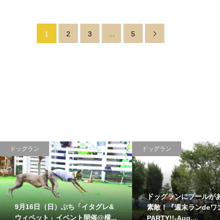
1
2
3
…
5

ドッグラン
ドッグラン
ドッグランにプールが
9月16日（日）ぷち「イタグレ&
素敵！『週末ランdeワ
ウィペット」イベント開催@横...
PARTY!!-Aug...