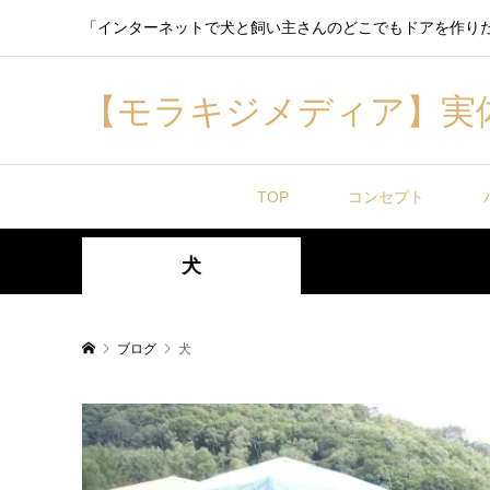
「インターネットで犬と飼い主さんのどこでもドアを作り
【モラキジメディア】実
TOP
コンセプト
犬
ブログ
犬