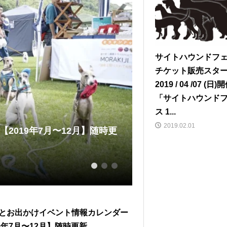
サイトハウンドフ
チケット販売スタ
2019 / 04 /07 (日
「サイトハウンド
ス 1...
2019.02.01
2019年7月〜12月】随時更
サイトハウンド一色
浜港シン...
2019.04.11
1
2
3
とお出かけイベント情報カレンダー
19年7月〜12月】随時更新