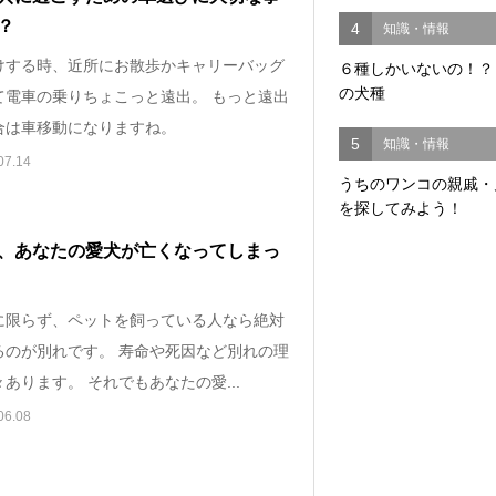
？
4
知識・情報
けする時、近所にお散歩かキャリーバッグ
６種しかいないの！？
の犬種
て電車の乗りちょこっと遠出。 もっと遠出
合は車移動になりますね。
5
知識・情報
07.14
うちのワンコの親戚・
を探してみよう！
、あなたの愛犬が亡くなってしまっ
に限らず、ペットを飼っている人なら絶対
るのが別れです。 寿命や死因など別れの理
あります。 それでもあなたの愛...
06.08