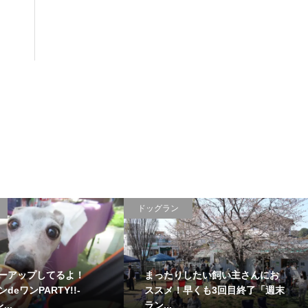
ドッグラン
ーアップしてるよ！
まったりしたい飼い主さんにお
deワンPARTY!!-
ススメ！早くも3回目終了「週末
...
ラン...