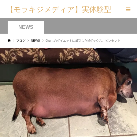
【モラキジメディア】実体験型
の犬メディア&トリーツ専門店
NEWS
ブログ
NEWS
9kgものダイエットに成功したMダックス、ビンセント！