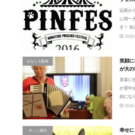
以前か
に同一
す！ 先
2016.
笑顔に
おもしろ動画
が大の
音楽に
か背中
顔にな
2016.
幸せに
犬っこ通信