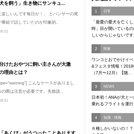
犬を飼う」生き物にサンキュ...
1
日常
に楽しいんです毎日が！」 とパンサーの尾
「最愛の愛犬を亡くし
が番組で話していたのが印象的。
時」目が開いているの
06.01
しいからじゃないですよ
2
関東
ワンコとおでかけイベ
分けたおやつに飼い主さんが大激
&フェスタ情報！201
の理由とは？
（7月〜12月）【随...
e type=”warning”] こんなケースがありまし
3
NEWS
の際は注意が必要です。失敗談...
日本初！ANAが犬と
06.01
乗れるフライトを運行
4
知識・情報
６種しかいないの！？
「あくび」がうつったことあります