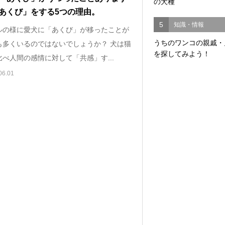
の犬種
あくび」をする5つの理由。
5
知識・情報
ルの様に愛犬に「あくび」が移ったことが
うちのワンコの親戚・
も多くいるのではないでしょうか？ 犬は猫
を探してみよう！
べ人間の感情に対して「共感」す...
06.01