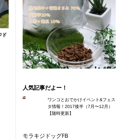
ジド
になった「サイトハウンドフェス10G 2019」@横
人気記事だよー！
ワンコとおでかけイベント&フェス
タ情報！2017後半（7月〜12月）
【随時更新】
モラキジドッグFB