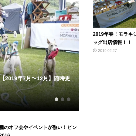
2019年春！モラキ
ッグ出店情報！！
2019.02.27
2019年7月〜12月】随時更
サイトハウンド一色
浜港シン...
2019.04.11
1
2
3
種のオフ会やイベントが熱い！ピン
016