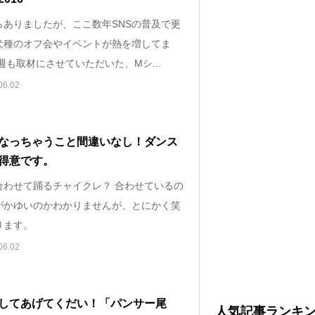
らありましたが、ここ数年SNSの普及で更
犬種のオフ会やイベントが熱を増してま
週も取材にさせていただいた、Mシ...
06.02
なっちゃうこと間違いなし！ダンス
得意です。
合わせて踊るチャイクレ？ 合わせているの
がかゆいのかわかりませんが、とにかく笑
ります。
06.02
してあげてくだい！「パンサー尾
人気記事ランキ