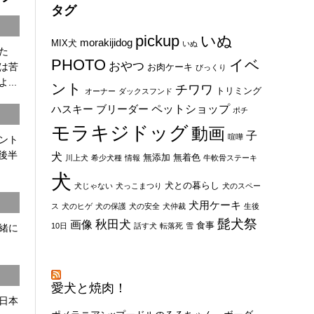
タグ
pickup
いぬ
morakijidog
MIX犬
いぬ
た
PHOTO
イベ
おやつ
は苦
お肉ケーキ
びっくり
...
ント
チワワ
トリミング
オーナー
ダックスフンド
ペットショップ
ハスキー
ブリーダー
ポチ
モラキジドッグ
動画
子
喧嘩
ント
8後半
犬
無添加
無着色
川上犬
希少犬種
情報
牛軟骨ステーキ
犬
犬との暮らし
犬じゃない
犬っこまつり
犬のスペー
犬用ケーキ
ス
犬のヒゲ
犬の保護
犬の安全
犬仲裁
生後
髭犬祭
秋田犬
画像
食事
10日
話す犬
転落死
雪
一緒に
愛犬と焼肉！
日本