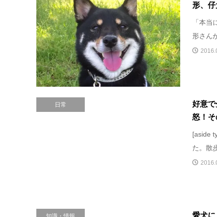
形、仔
「本当
形さん
2016.
好意で
日常
怒！そ
[asid
た。散歩
2016.
愛犬に
知識・情報