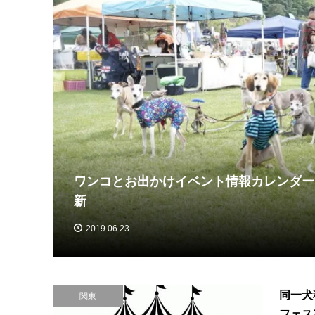
ワンコとお出かけイベント情報カレンダー【
)】
新
2019.06.23
同一犬
関東
フェス2