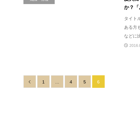
か？「
タイト
ある方
などに比
2016.
1
…
4
5
6
