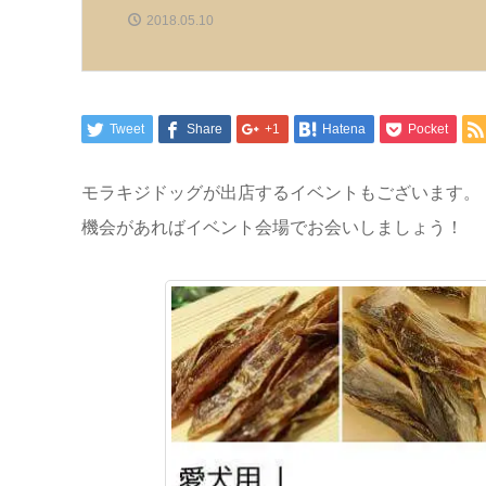
2018.05.10
Tweet
Share
+1
Hatena
Pocket
モラキジドッグが出店するイベントもございます。
機会があればイベント会場でお会いしましょう！