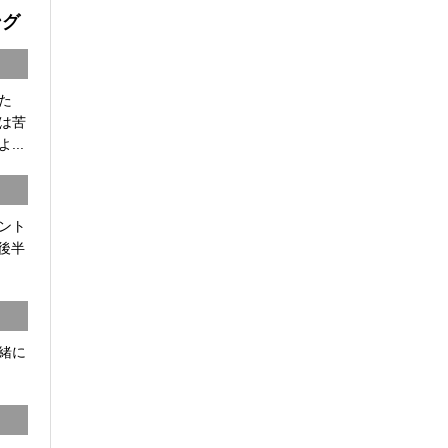
ング
た
は苦
...
ント
8後半
一緒に