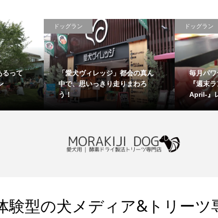
ドッグラン
ドッ
プしてるよ！
まったりしたい飼い主さんにお
今
ARTY!!-
ススメ！早くも3回目終了「週末
ー
ラン...
PAR
体験型の犬メディア&トリーツ