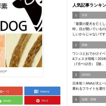
人気記事ランキ
1
日常
「最愛の愛犬を亡くし
時」目が開いているの
しいからじゃないですよ
2
関東
ワンコとおでかけイベ
&フェスタ情報！201
（7月〜12月）【随...
SHOP
3
NEWS
日本初！ANAが犬と
乗れるフライトを運行
+1
Hatena
4
知識・情報
feedly
Pin it