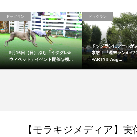
ドッグラン
ドッグラン
「愛犬ヴィレッジ」都会の真ん
毎月パワーアッ
中で、思いっきり走りまわろ
『週末ランdeワンP
う！
April-』レ...
【モラキジメディア】実