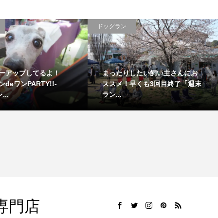
グラン
ドッグラン
回で3回目のお楽しみプライベ
今年も「日本犬祭2018」がや
トイベント 『週末ランdeワン
てくる！年に1回だからオーナ
...
様は...
専門店