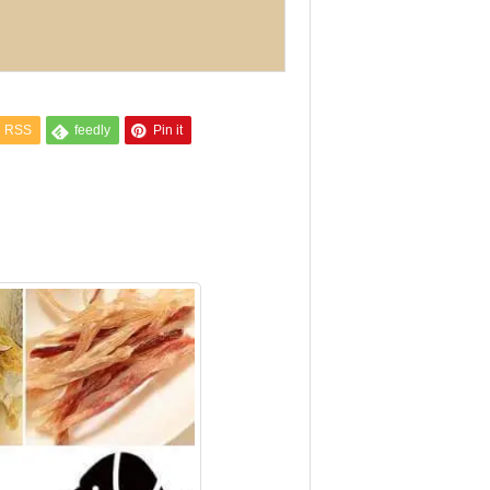
RSS
feedly
Pin it