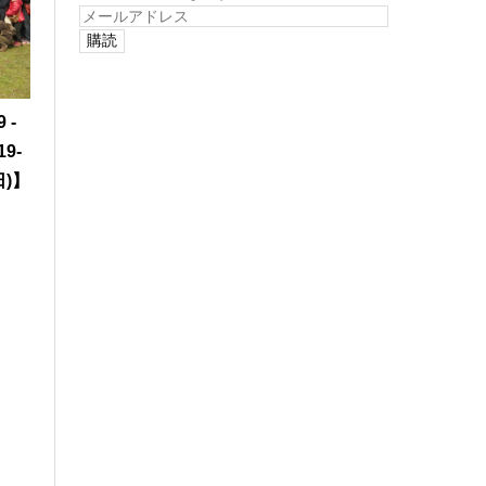
メ
ー
ル
ア
ド
 -
レ
19-
ス
日)】