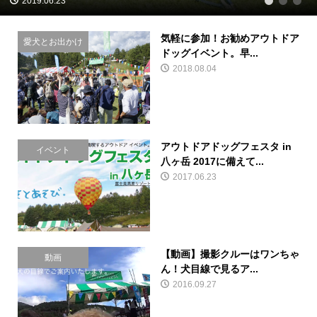
2019.06.23
1
2
3
気軽に参加！お勧めアウトドア
愛犬とお出かけ
ドッグイベント。早...
2018.08.04
アウトドアドッグフェスタ in
イベント
八ヶ岳 2017に備えて...
2017.06.23
【動画】撮影クルーはワンちゃ
動画
ん！犬目線で見るア...
2016.09.27