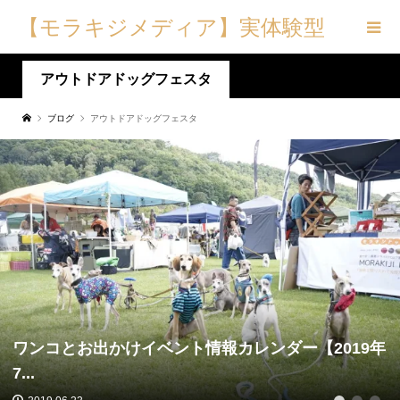
【モラキジメディア】実体験型
の犬メディア&トリーツ専門店
アウトドアドッグフェスタ
ブログ
アウトドアドッグフェスタ
ワンコとお出かけイベント情報カレンダー【2019年
7...