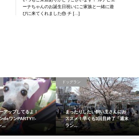
ーナちゃんのお誕生日祝いにご家族と一緒に遊
びに来てくれました🎂 チ […]
ドッグラン
ーアップしてるよ！
まったりしたい飼い主さんにお
deワンPARTY!!-
ススメ！早くも3回目終了「週末
...
ラン...