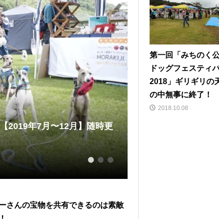
第一回「みちのく
ドッグフェスティ
2018」ギリギリの
の中無事に終了！
2018.10.08
2019年7月〜12月】随時更
サイトハウンド一色
浜港シン...
2019.04.11
1
2
3
ーさんの宝物を共有できるのは素敵
！