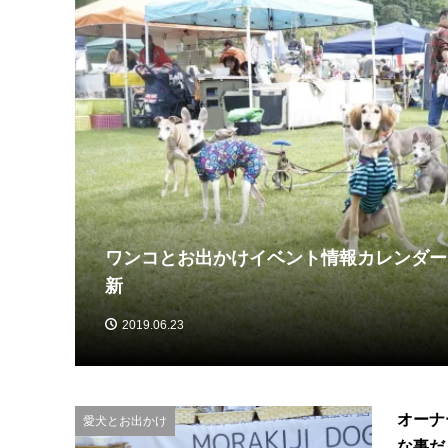
ワンコとお出かけイベント情報カレンダー【
)】
新
2019.06.23
オーナ
愛犬とお出かけ
な事だ