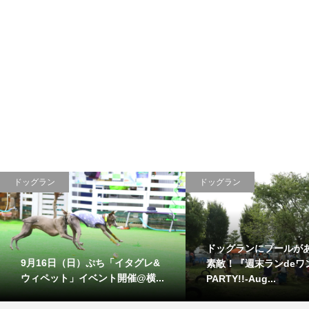
ドッグラン
ドッグラン
ドッグランにプールが
9月16日（日）ぷち「イタグレ&
素敵！『週末ランdeワ
ウィペット」イベント開催@横...
PARTY!!-Aug...