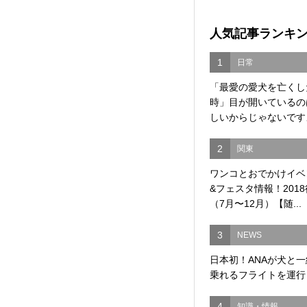
人気記事ランキ
1
日常
「最愛の愛犬を亡くし
時」目が開いているの
しいからじゃないですよ
2
関東
ワンコとおでかけイベ
&フェスタ情報！201
（7月〜12月）【随...
3
NEWS
日本初！ANAが犬と
乗れるフライトを運行
4
知識・情報