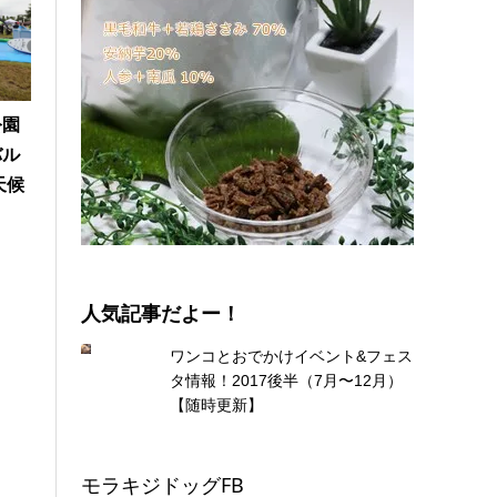
公園
バル
天候
になった「サイトハウンドフェス10G 2019」@横
人気記事だよー！
ワンコとおでかけイベント&フェス
タ情報！2017後半（7月〜12月）
【随時更新】
モラキジドッグFB