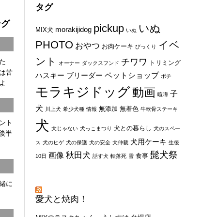
タグ
ング
pickup
いぬ
morakijidog
MIX犬
いぬ
PHOTO
イベ
おやつ
お肉ケーキ
びっくり
ント
チワワ
た
トリミング
オーナー
ダックスフンド
は苦
ペットショップ
ハスキー
ブリーダー
ポチ
...
モラキジドッグ
動画
子
喧嘩
犬
無添加
無着色
川上犬
希少犬種
情報
牛軟骨ステーキ
犬
ント
犬との暮らし
犬じゃない
犬っこまつり
犬のスペー
8後半
犬用ケーキ
ス
犬のヒゲ
犬の保護
犬の安全
犬仲裁
生後
髭犬祭
秋田犬
画像
食事
10日
話す犬
転落死
雪
一緒に
愛犬と焼肉！