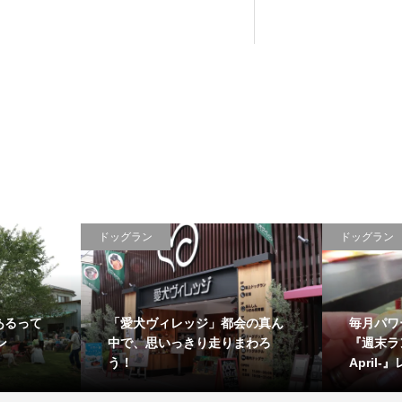
ドッグラン
ドッグラン
あるって
「愛犬ヴィレッジ」都会の真ん
毎月パワ
ン
中で、思いっきり走りまわろ
『週末ラン
う！
April-』レ