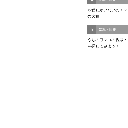
６種しかいないの！？
の犬種
5
知識・情報
うちのワンコの親戚・
を探してみよう！