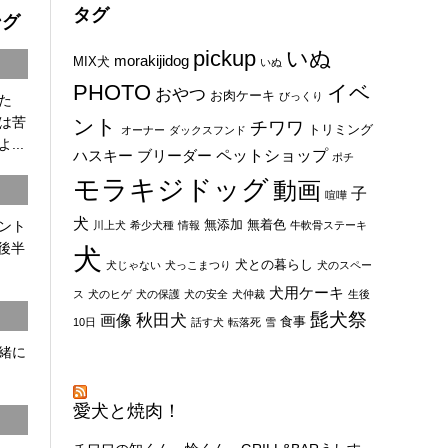
タグ
ング
pickup
いぬ
morakijidog
MIX犬
いぬ
PHOTO
イベ
おやつ
お肉ケーキ
びっくり
た
は苦
ント
チワワ
トリミング
オーナー
ダックスフンド
...
ペットショップ
ハスキー
ブリーダー
ポチ
モラキジドッグ
動画
子
喧嘩
犬
無添加
無着色
ント
川上犬
希少犬種
情報
牛軟骨ステーキ
8後半
犬
犬との暮らし
犬じゃない
犬っこまつり
犬のスペー
犬用ケーキ
ス
犬のヒゲ
犬の保護
犬の安全
犬仲裁
生後
髭犬祭
秋田犬
画像
食事
10日
話す犬
転落死
雪
一緒に
愛犬と焼肉！