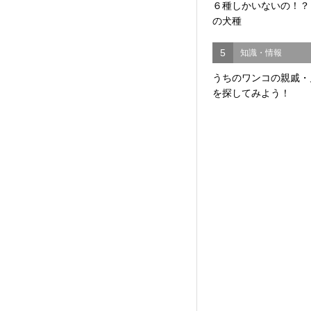
６種しかいないの！？
の犬種
5
知識・情報
うちのワンコの親戚・
を探してみよう！