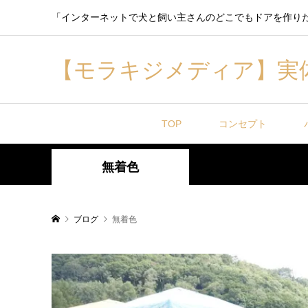
「インターネットで犬と飼い主さんのどこでもドアを作り
【モラキジメディア】実
TOP
コンセプト
無着色
ブログ
無着色