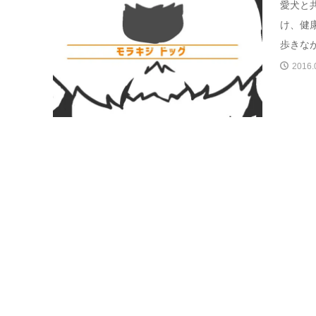
愛犬と
け、健
歩きなが
2016.