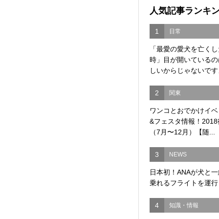
人気記事ランキ
1
日常
「最愛の愛犬を亡くし
時」目が開いているの
しいからじゃないですよ
2
関東
ワンコとおでかけイベ
&フェスタ情報！201
（7月〜12月）【随...
3
NEWS
日本初！ANAが犬と
乗れるフライトを運行
4
知識・情報