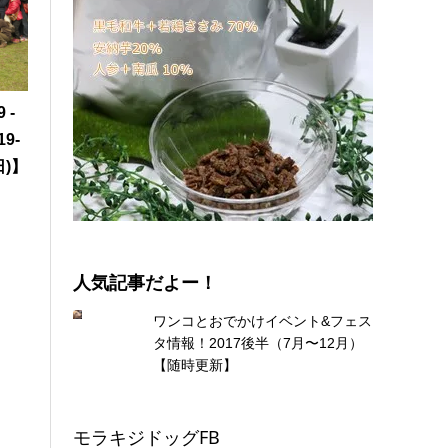
 -
19-
日)】
になった「サイトハウンドフェス10G 2019」@横
人気記事だよー！
ワンコとおでかけイベント&フェス
タ情報！2017後半（7月〜12月）
【随時更新】
モラキジドッグFB