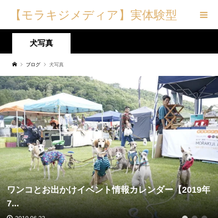
【モラキジメディア】実体験型
の犬メディア&トリーツ専門店
犬写真
ブログ
犬写真
ワンコとお出かけイベント情報カレンダー【2019年
7...