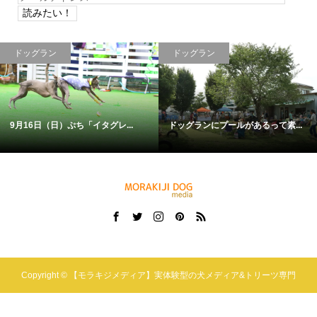
ー
ル
ア
ドッグラン
ドッグラン
ド
レ
ス
9月16日（日）ぷち「イタグレ...
ドッグランにプールがあるって素...
Copyright ©
【モラキジメディア】実体験型の犬メディア&トリーツ専門
店. All Rights Reserved.