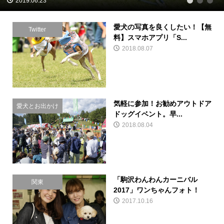
2019.06.23
1
2
3
愛犬の写真を良くしたい！【無
Twitter
料】スマホアプリ「S...
2018.08.07
気軽に参加！お勧めアウトドア
愛犬とお出かけ
ドッグイベント。早...
2018.08.04
「駒沢わんわんカーニバル
関東
2017」ワンちゃんフォト！
2017.10.16