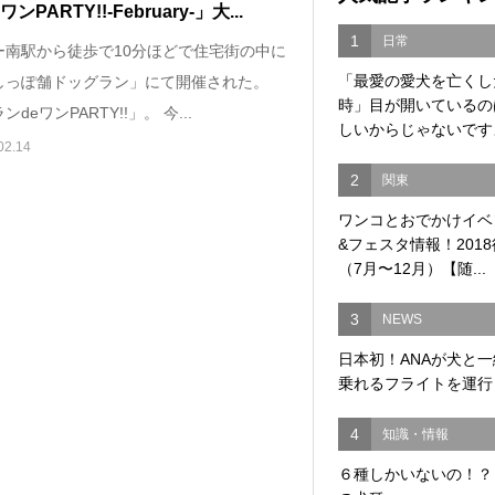
ンPARTY!!-February-」大...
1
日常
ー南駅から徒歩で10分ほどで住宅街の中に
「最愛の愛犬を亡くし
しっぽ舗ドッグラン」にて開催された。
時」目が開いているの
deワンPARTY!!」。 今...
しいからじゃないですよ
02.14
2
関東
ワンコとおでかけイベ
&フェスタ情報！201
（7月〜12月）【随...
3
NEWS
日本初！ANAが犬と
乗れるフライトを運行
4
知識・情報
６種しかいないの！？