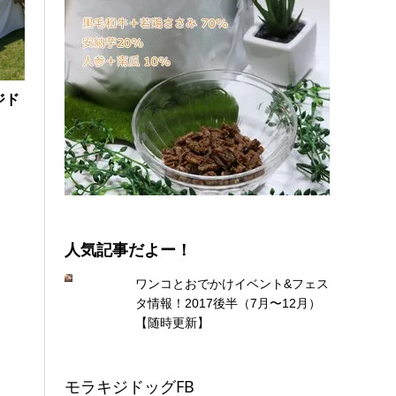
ジド
になった「サイトハウンドフェス10G 2019」@横
人気記事だよー！
ワンコとおでかけイベント&フェス
タ情報！2017後半（7月〜12月）
【随時更新】
モラキジドッグFB