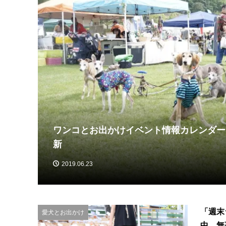
ワンコとお出かけイベント情報カレンダー【
)】
新
2019.06.23
「週末ラ
愛犬とお出かけ
中、無