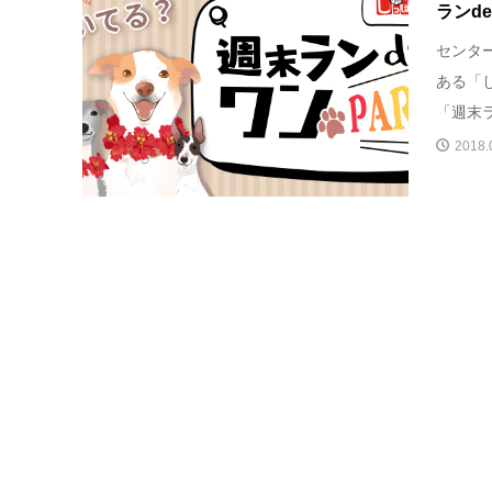
ランdeワ
センタ
ある「
「週末ラン
2018.