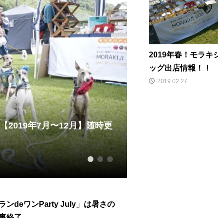
2019年春！モラキ
ッグ出店情報！！
2019.02.27
2019年7月〜12月】随時更
サイトハウンド一色
浜港シン...
2019.04.11
1
2
3
ンdeワンParty July」は暑さの
事終了。