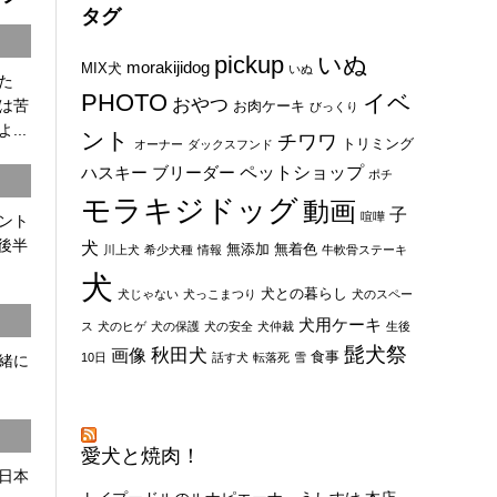
タグ
pickup
いぬ
morakijidog
MIX犬
いぬ
た
PHOTO
イベ
おやつ
は苦
お肉ケーキ
びっくり
...
ント
チワワ
トリミング
オーナー
ダックスフンド
ペットショップ
ハスキー
ブリーダー
ポチ
モラキジドッグ
動画
子
喧嘩
ント
8後半
犬
無添加
無着色
川上犬
希少犬種
情報
牛軟骨ステーキ
犬
犬との暮らし
犬じゃない
犬っこまつり
犬のスペー
犬用ケーキ
ス
犬のヒゲ
犬の保護
犬の安全
犬仲裁
生後
髭犬祭
秋田犬
画像
食事
10日
話す犬
転落死
雪
一緒に
愛犬と焼肉！
日本