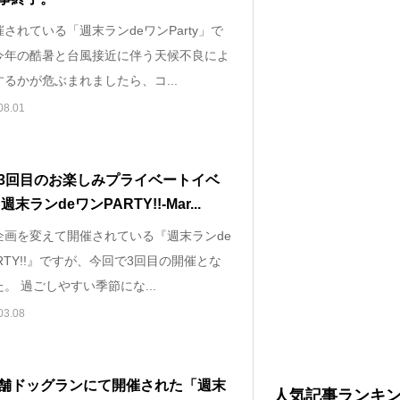
されている「週末ランdeワンParty」で
今年の酷暑と台風接近に伴う天候不良によ
るかが危ぶまれましたら、コ...
08.01
3回目のお楽しみプライベートイベ
週末ランdeワンPARTY!!-Mar...
企画を変えて開催されている『週末ランde
RTY!!』ですが、今回で3回目の開催とな
。 過ごしやすい季節にな...
03.08
舗ドッグランにて開催された「週末
人気記事ランキ