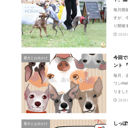
毎月開催
すが、
り開催す
2018.
今回で
愛犬とお出かけ
ント 『
毎月、
ワンPA
りました
2018.
しっぽ
愛犬とお出かけ