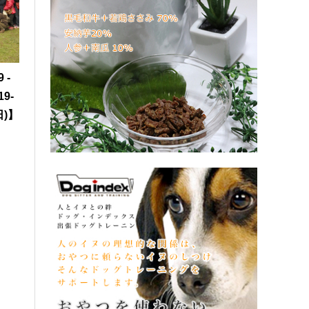
 -
19-
日)】