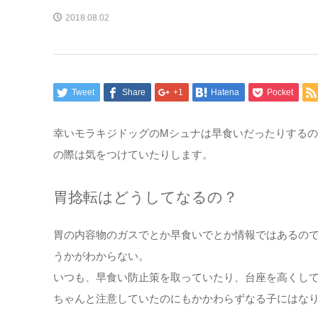
2018.08.02
Tweet
Share
+1
Hatena
Pocket
幸いモラキジドッグのMシュナは早食いだったりする
の際は気をつけていたりします。
胃捻転はどうしてなるの？
胃の内容物のガスでとか早食いでとか情報ではあるの
うかがわからない。
いつも、早食い防止策を取っていたり、台座を高くし
ちゃんと注意していたのにもかかわらずなる子にはな