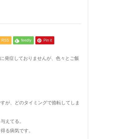
RSS
feedly
Pin it
のに発症しておりませんが、色々とご飯
ですが、どのタイミングで捻転してしま
て与えてる。
り得る病気です。