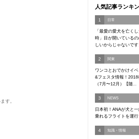
人気記事ランキ
1
日常
「最愛の愛犬を亡くし
時」目が開いているの
しいからじゃないですよ
2
関東
ワンコとおでかけイベ
&フェスタ情報！201
（7月〜12月）【随...
3
NEWS
います。
日本初！ANAが犬と
乗れるフライトを運行
4
知識・情報