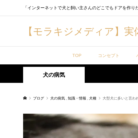
「インターネットで犬と飼い主さんのどこでもドアを作り
【モラキジメディア】実
TOP
コンセプト
犬の病気
ブログ
犬の病気
,
知識・情報
,
犬種
大型犬に多いと言わ