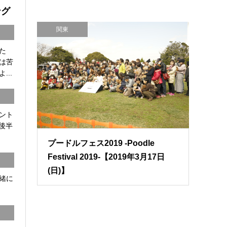
ング
関東
た
は苦
...
ント
8後半
プードルフェス2019 -Poodle
Festival 2019-【2019年3月17日
(日)】
一緒に