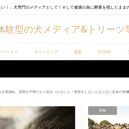
たい！」犬専門のメディアとして！そして健康の為に酵素を残したまま
体験型の犬メディア&トリーツ
パートナー
犬のメディア
通販
STORE
れる胃捻転。原因が不明だから気をつけないと！覚悟をしないとならない生命の危
関東