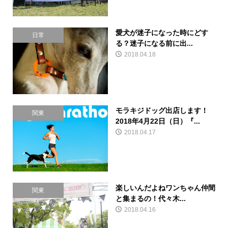
愛犬が迷子になった時にどす
日常
る？迷子になる前に出...
2018.04.18
モラキジドッグ出店します！
関東
2018年4月22日（日）『...
2018.04.17
楽しいんだよねワンちゃん仲間
関東
と集まるの！代々木...
2018.04.16