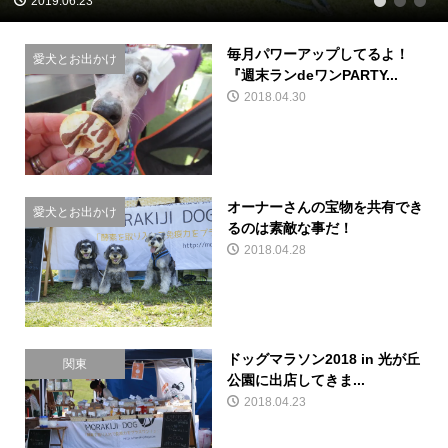
2019.06.23
1
2
3
毎月パワーアップしてるよ！
愛犬とお出かけ
『週末ランdeワンPARTY...
2018.04.30
オーナーさんの宝物を共有でき
愛犬とお出かけ
るのは素敵な事だ！
2018.04.28
ドッグマラソン2018 in 光が丘
関東
公園に出店してきま...
2018.04.23