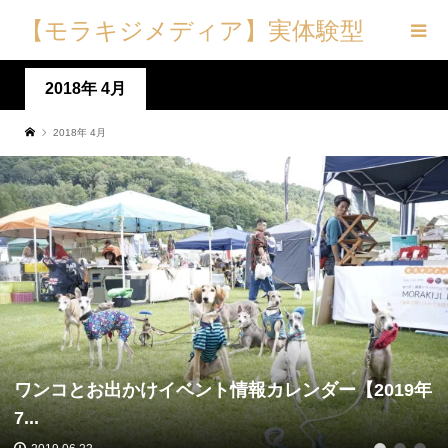
【モラキジメディア】実体験型
の犬メディア&トリーツ専門店
2018年 4月
2018年 4月
ワンコとお出かけイベント情報カレンダー【2019年
7...