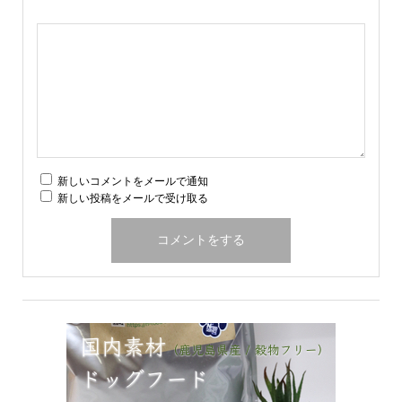
【2018年5月20日（日）】ヨークシャー・
テリアの祭典 |...
2018.05.11
コメント ( 0 )
トラックバック ( 0 )
この記事へのコメントはありません。
名前 ( 必須 )
E-MAIL ( 必須 ) ※ 公開されません