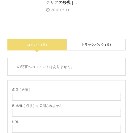
2016.06.05
【狛江・喜多見・仙川・つつじヶ丘・成城
エリア】愛犬...
2017.11.02
イベントシーズン突入しますが準備は出来
ていますか？
2017.08.27
【アウトドアドッグフェスタin八ヶ岳 /
2016】が今年も...
2016.05.30