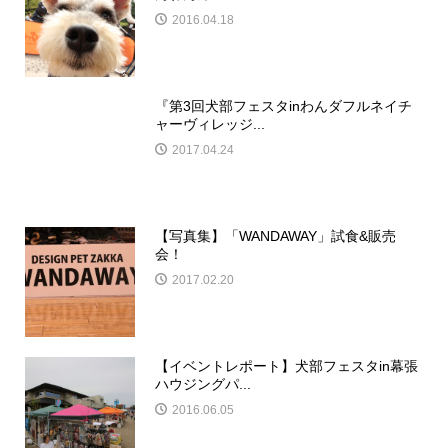
+1
Hatena
Pocket
RSS
feedly
Pin it
関東
,
イベント
,
イベントレポ
犬イベント
,
犬おでかけ
,
イバライド
,
ミニピン
,
イベント出店
,
ピ
ンフェス2018
,
ミニュチュアピンシャー
コメント:
0
関連記事一覧