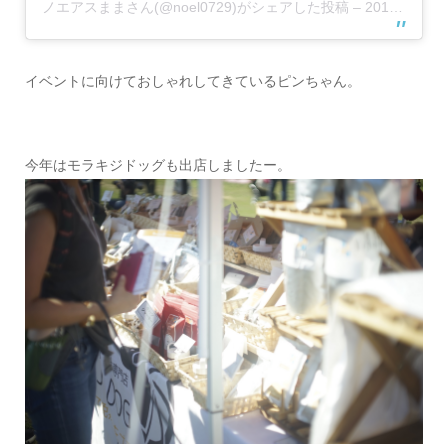
ピンフェス2018? ありがとうございました? 沢山のピン
ちゃんに囲まれて楽しい１日でした✨ ブースに遊びに来
てくださった皆さん❗️ ありがとうございました☺️? #ピン
フェス2018 #シュナっこクラブ #ドッグソープ #犬バカ
部 #こもれび森のイバライド
ノエアスまま
さん(@noel0729)がシェアした投稿 –
2018年10月月7日午前6時31分PDT
イベントに向けておしゃれしてきているピンちゃん。