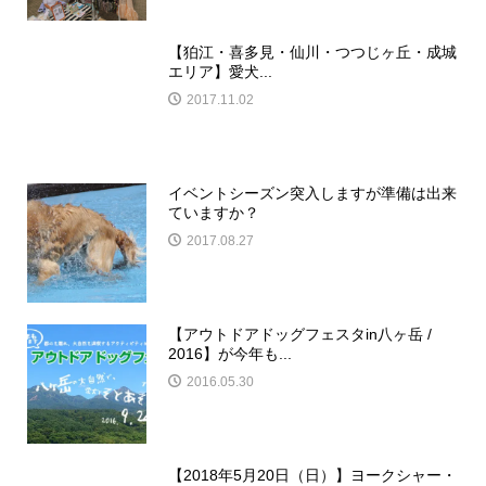
【速報！】都内最大級のドッグイベントわ
んわんカーニ...
2016.04.18
『第3回犬部フェスタinわんダフルネイチ
ャーヴィレッジ...
2017.04.24
【写真集】「WANDAWAY」試食&販売
会！
2017.02.20
【イベントレポート】犬部フェスタin幕張
ハウジングパ...