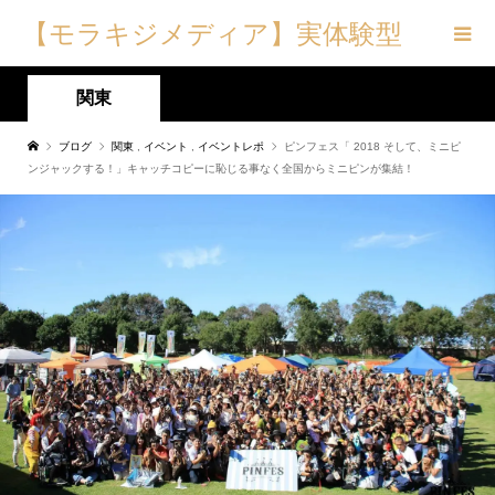
【モラキジメディア】実体験型
の犬メディア&トリーツ専門店
関東
ブログ
関東
,
イベント
,
イベントレポ
ピンフェス「 2018 そして、ミニピ
ンジャックする！」キャッチコピーに恥じる事なく全国からミニピンが集結！