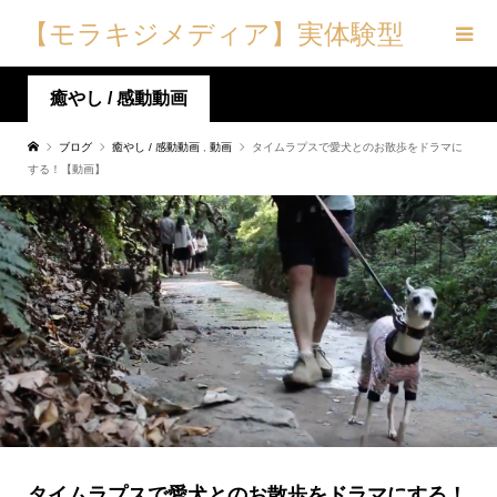
【モラキジメディア】実体験型
の犬メディア&トリーツ専門店
癒やし / 感動動画
ブログ
癒やし / 感動動画
,
動画
タイムラプスで愛犬とのお散歩をドラマに
する！【動画】
タイムラプスで愛犬とのお散歩をドラマにする！