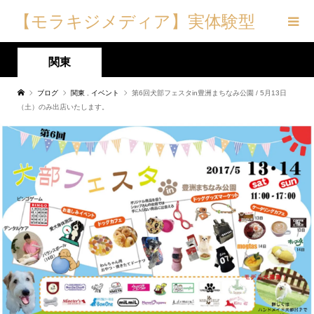
【モラキジメディア】実体験型
の犬メディア&トリーツ専門店
関東
ブログ
関東
,
イベント
第6回犬部フェスタin豊洲まちなみ公園 / 5月13日
（土）のみ出店いたします。