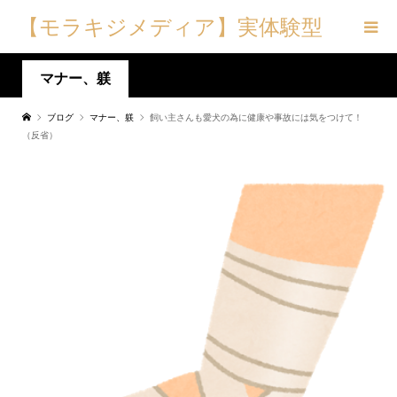
【モラキジメディア】実体験型
の犬メディア&トリーツ専門店
マナー、躾
ブログ
マナー、躾
飼い主さんも愛犬の為に健康や事故には気をつけて！
（反省）