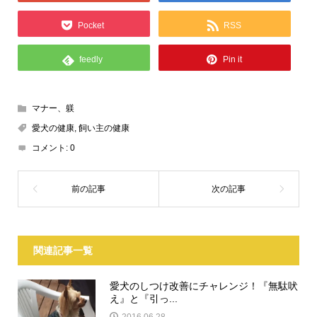
Pocket
RSS
feedly
Pin it
マナー、躾
愛犬の健康
,
飼い主の健康
コメント:
0
関連記事一覧
愛犬のしつけ改善にチャレンジ！『無駄吠
え』と『引っ...