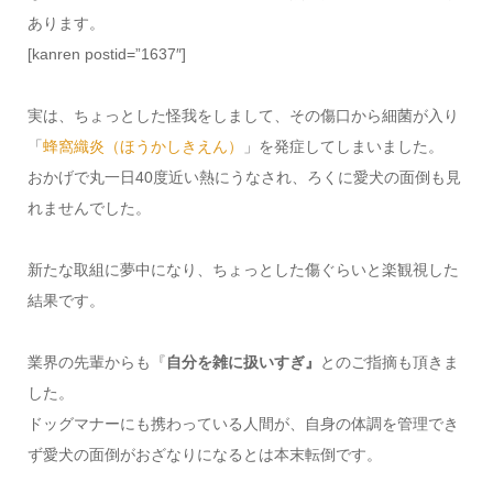
あります。
[kanren postid=”1637″]
実は、ちょっとした怪我をしまして、その傷口から細菌が入り
「
蜂窩織炎（ほうかしきえん）
」を発症してしまいました。
おかげで丸一日40度近い熱にうなされ、ろくに愛犬の面倒も見
れませんでした。
新たな取組に夢中になり、ちょっとした傷ぐらいと楽観視した
結果です。
業界の先輩からも『
自分を雑に扱いすぎ』
とのご指摘も頂きま
した。
ドッグマナーにも携わっている人間が、自身の体調を管理でき
ず愛犬の面倒がおざなりになるとは本末転倒です。